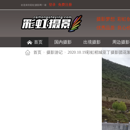
登录
免费注册
欢迎来到彩虹摄影网！
请
摄影梦想 彩虹
优秀品质 良心
首页
国内摄影
出境摄影
周边摄影
首页
摄影游记
2020.10.19彩虹稻城亚丁摄影团花
>
>