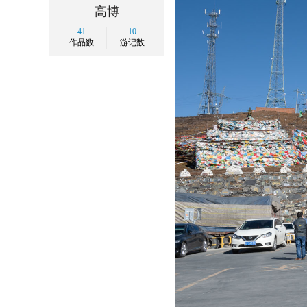
高博
41
10
作品数
游记数