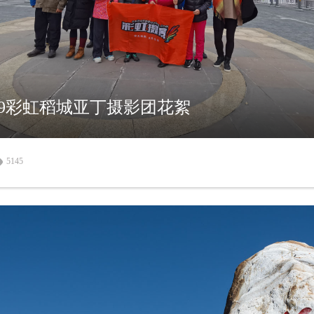
10.19彩虹稻城亚丁摄影团花絮
5145