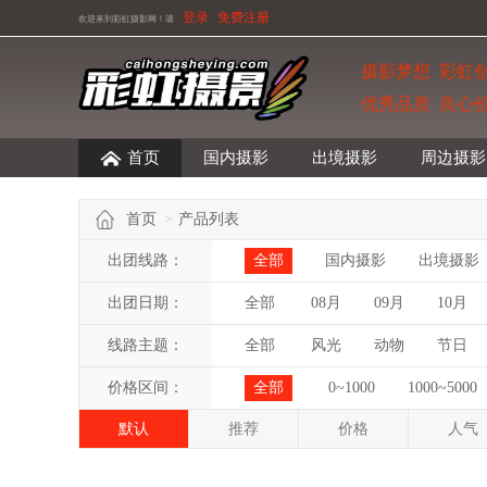
登录
免费注册
欢迎来到彩虹摄影网！
请
摄影梦想 彩虹
优秀品质 良心
首页
国内摄影
出境摄影
周边摄影
首页
产品列表
>
出团线路：
全部
国内摄影
出境摄影
出团日期：
全部
08月
09月
10月
线路主题：
全部
风光
动物
节日
价格区间：
全部
0~1000
1000~5000
默认
推荐
价格
人气