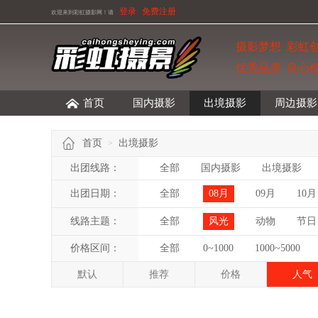
登录
免费注册
欢迎来到彩虹摄影网！
请
摄影梦想 彩虹
优秀品质 良心
首页
国内摄影
出境摄影
周边摄影
首页
出境摄影
>
出团线路：
全部
国内摄影
出境摄影
出团日期：
全部
08月
09月
10月
线路主题：
全部
风光
动物
节日
价格区间：
全部
0~1000
1000~5000
默认
推荐
价格
人气