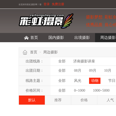
登录
免费注册
欢迎来到彩虹摄影网！
请
摄影梦想 彩虹
优秀品质 良心
首页
国内摄影
出境摄影
周边摄影
首页
周边摄影
>
出团线路：
全部
济南摄影讲座
出团日期：
全部
08月
09月
10月
线路主题：
全部
风光
动物
节日
价格区间：
全部
0~1000
1000~5000
默认
推荐
价格
人气