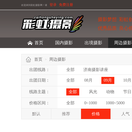
登录
免费注册
欢迎来到彩虹摄影网！
请
摄影梦想 彩虹
优秀品质 良心
首页
国内摄影
出境摄影
周边摄影
首页
周边摄影
>
出团线路：
全部
济南摄影讲座
出团日期：
全部
08月
09月
10月
线路主题：
全部
风光
动物
节日
价格区间：
全部
0~1000
1000~5000
默认
推荐
价格
人气