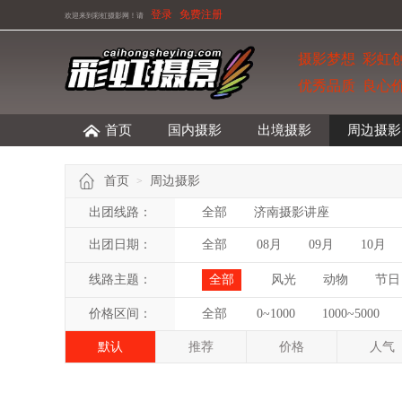
登录
免费注册
欢迎来到彩虹摄影网！
请
摄影梦想 彩虹
优秀品质 良心
首页
国内摄影
出境摄影
周边摄影
首页
周边摄影
>
出团线路：
全部
济南摄影讲座
出团日期：
全部
08月
09月
10月
线路主题：
全部
风光
动物
节日
价格区间：
全部
0~1000
1000~5000
默认
推荐
价格
人气