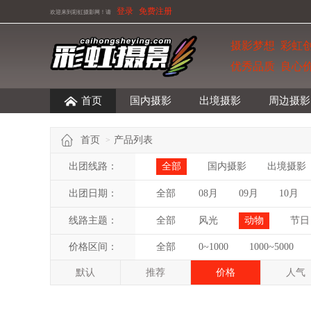
登录
免费注册
欢迎来到彩虹摄影网！
请
摄影梦想 彩虹
优秀品质 良心
首页
国内摄影
出境摄影
周边摄影
首页
产品列表
>
出团线路：
全部
国内摄影
出境摄影
出团日期：
全部
08月
09月
10月
线路主题：
全部
风光
动物
节日
价格区间：
全部
0~1000
1000~5000
默认
推荐
价格
人气