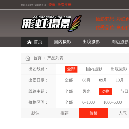
登录
免费注册
欢迎来到彩虹摄影网！
请
摄影梦想 彩虹
优秀品质 良心
首页
国内摄影
出境摄影
周边摄影
首页
产品列表
>
出团线路：
全部
国内摄影
出境摄影
出团日期：
全部
08月
09月
10月
线路主题：
全部
风光
动物
节日
价格区间：
全部
0~1000
1000~5000
默认
推荐
价格
人气